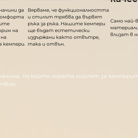
начини да
Вярваме, че функционалността
 комфорта
и стилът трябва да вървят
Само най-
шите
ръка за ръка. Нашите кемпери
материали
орим на
ще бъдат естетически
влизат в 
 на
издържани както отвътре,
 кемпери.
така и отвън.
 начина, по който хората мислят за кемпери
твим.