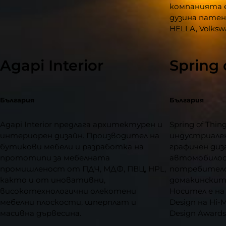
компанията е
дузина патен
HELLA, Volksw
Agapi Interior
Spring 
България
България
Agapi Interior предлага архитектурен и
Spring of Thi
интериорен дизайн. Производител на
индустриале
бутикови мебели и разработка на
графичен диз
прототипи за мебелната
автомобило
промишленост от ПДЧ, МДФ, ПВЦ, HPL,
потребителс
както и от иновативни,
домакинскит
високотехнологични олекотени
Носител е на
мебелни плоскости, шперплат и
Design на Hi-M
масивна дървесина.
Design Awards