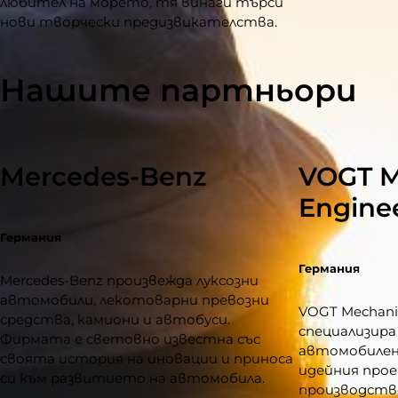
любител на морето, тя винаги търси
нови творчески предизвикателства.
Нашите партньори
Mercedes-Benz
VOGT M
Engine
Германия
Германия
Mercedes-Benz произвежда луксозни
автомобили, лекотоварни превозни
VOGT Mechanic
средства, камиони и автобуси.
специализир
Фирмата е световно известна със
автомобилен 
своята история на иновации и приноса
идейния про
си към развитието на автомобила.
производств