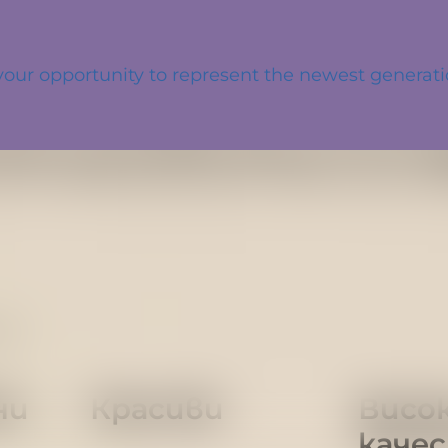
s your opportunity to represent the newest genera
итото, с разнообразен опит – инженерство,
пери, които решават проблеми, а не ги съ
я път върви ръка за ръка с изключителен к
са:
ни
Красиви
Висо
каче