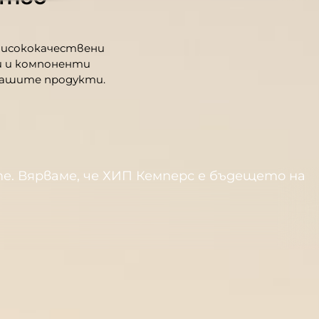
висококачествени
 и компоненти
нашите продукти.
те. Вярваме, че ХИП Кемперс е бъдещето на