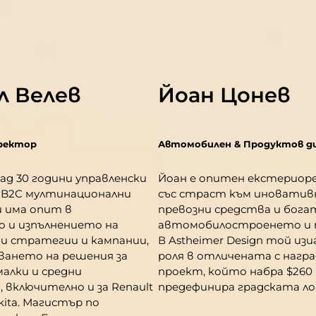
л Велев
Йоан Цонев
ректор
Автомобилен & Продуктов д
ад 30 години управленски
Йоан е опитен екстериоре
 B2C мултинационални
със страст към иновативн
й има опит в
превозни средства и бога
 и изпълнението на
автомобилостроенето и 
и стратегии и кампании,
В Astheimer Design той из
ването на решения за
роля в отличената с наград
малки и средни
проект, който набра $260
 включително и за Renault
предефинира градската ло
kita. Магистър по