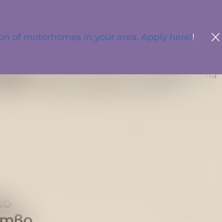
tion of motorhomes in your area. Apply here!
!
 автомобилостроене, дизайн и софтуер –
здават
. Нашата страст е в създаването на
омфорт, обмислена функционалност и
ко
ство