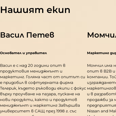
Нашият екип
Васил Петев
Момчи
Основател и управител
Маркетинг ди
Васил е с над 20 години опит в
Момчил има н
продуктовия мениджмънт и
опит в B2B и
маркетинг. Голяма част от опитът си
компании. То
е придобил в софтуерната фирма
изграждането
Телерик, където ръководи екипи с фокус
маркетингов
върху проучване на пазара, пускане на
и в разработ
нови продукти, както и продуктов
продажби за 
мениджмънт и маркетинг Завършва
предприятия,
университет в САЩ през 1998 г. със
Nissan and Ma