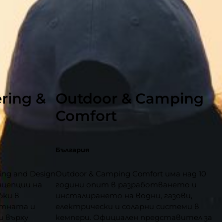
ring &
Outdoor & Camping
Comfort
България
ing and Design
Outdoor & Camping Comfort има над 10
нцепции на
години опит в разработването и
бки в
инсталирането на водни, газови,
ътната и
електрически и соларни системи в
и върху
кемпери. Официален представител за