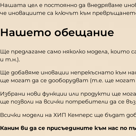
Нашата цел е постоянно да внедряваме инов
че иновациите са ключът към превръщането
Нашето обещание
Ще предлагаме само няколко модела, които с
и т.н.).
Ще добавяме иновации непрекъснато към наш
ще могат да се дооборудват (т.е. ще могат
Избрани нови функции или продукти ще мога
ще позволи на всички потребители да се в
Всички модели на ХИП Кемперс ще бъдат доб
Каним ви да се присъедините към нас по п