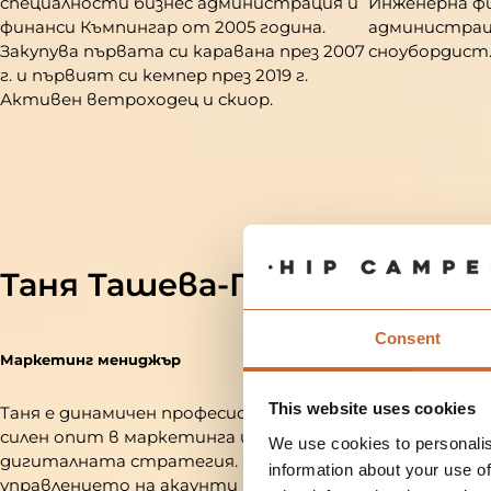
специалности бизнес администрация и
Инженерна фи
финанси Къмпингар от 2005 година.
администраци
Закупува първата си каравана през 2007
сноубордист
г. и първият си кемпер през 2019 г.
Активен ветроходец и скиор.
Таня Ташева-Петева
Consent
Маркетинг мениджър
This website uses cookies
Таня е динамичен професионалист със
силен опит в маркетинга и
We use cookies to personalis
дигиталната стратегия. С опит в
information about your use of
управлението на акаунти в социални