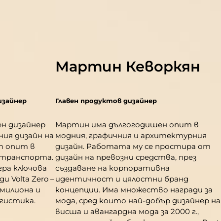
Мартин Кеворкян
изайнер
Главен продуктов дизайнер
н дизайнер
Мартин има дългогодишен опит в
ия дизайн на
модния, графичния и архитектурния
т опит в
дизайн. Работата му се простира от
транспорта.
дизайн на превозни средства, през
игра ключова
създаване на корпоративна
и Volta Zero –
идентичност и цялостни бранд
 милиона и
концепции. Има множество награди за
гистика.
мода, сред които най-добър дизайнер на
висша и авангардна мода за 2000 г.,