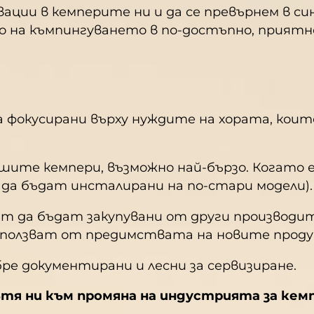
ации в кемперите ни и да се превърнем в си
 на къмпингуването в по-достъпно, приятно
а фокусирани върху нуждите на хората, коит
ите кемпери, възможно най-бързо. Когато е 
 да бъдат инсталирани на по-стари модели).
т да бъдат закупувани от други производит
ъзползват от предимствата на новите проду
ре документирани и лесни за сервизиране.
ътя ни към промяна на индустрията за кем