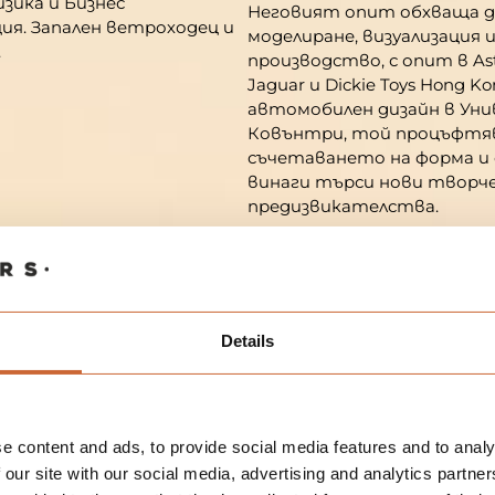
зика и Бизнес
Неговият опит обхваща ди
я. Запален ветроходец и
моделиране, визуализация и
.
производство, с опит в As
Jaguar и Dickie Toys Hong K
автомобилен дизайн в Ун
Ковънтри, той процъфтя
съчетаването на форма и 
винаги търси нови творч
предизвикателства.
Details
e content and ads, to provide social media features and to analy
 our site with our social media, advertising and analytics partn