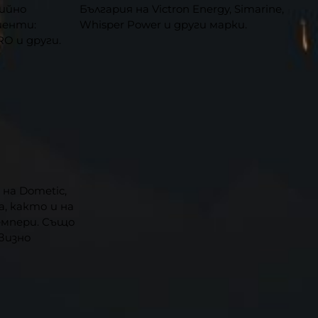
ийно
България на Victron Energy, Simarine,
иенти:
Whisper Power и други марки.
RO и други.
на Dometic,
ra, както и на
емпери. Също
визно