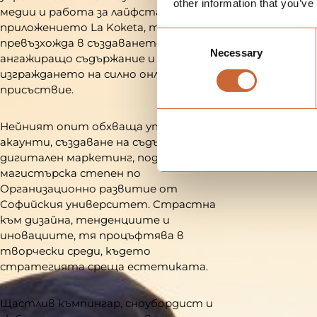
other information that you’ve
медии и работа за лайфстайл
приложението La Koketa, тя
Consent
превъзхожда в създаването на
Necessary
Selection
ангажиращо съдържание и
изграждането на силно онлайн
присъствие.
Нейният опит обхваща управление на
акаунти, създаване на съдържание и
дигитален маркетинг, подкрепен от
магистърска степен по
Организационно развитие от
Софийския университет. Страстна
към дизайна, тенденциите и
иновациите, тя процъфтява в
творчески среди, където
стратегията среща естетиката.
Щастлив къмпингар, сноубордист и