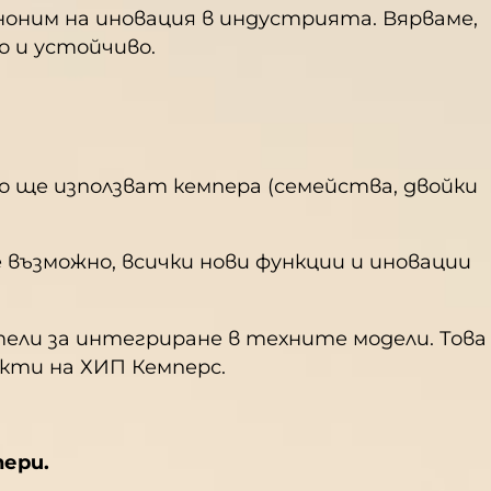
ноним на иновация в индустрията. Вярваме,
 и устойчиво.
о ще използват кемпера (семейства, двойки
възможно, всички нови функции и иновации
ели за интегриране в техните модели. Това
кти на ХИП Кемперс.
пери.