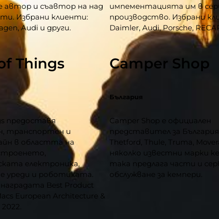
 автор и съавтор на над
импементацията им в сер
ти. Избрани клиенти:
производство. Избрани кл
agen, Audi и други.
Daimler, Audi, Porsche, RECA
of Things
Camper Shop
България
ngs предоставя
Camper Shop е официален
н, транспортен и
представител за България 
айн в областта на
Thetford, Thule, Truma, Move
строенето,
няколко известни марки к
ката електроника,
така предлага части и сер
е уреди и роботиката.
обслужване за кемпери.
 наградата Best Product
acs European Architecture &
 2022.