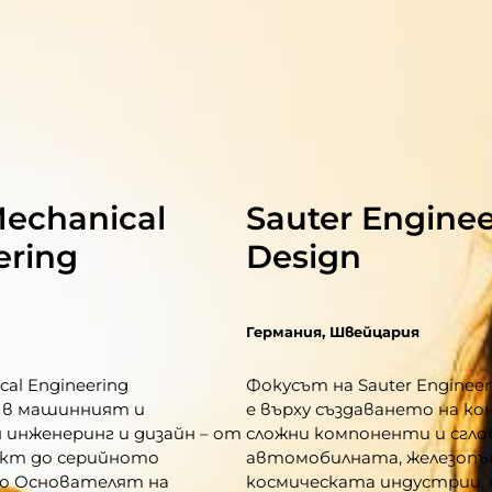
echanical
Sauter Enginee
ering
Design
Германия, Швейцария
al Engineering
Фокусът на Sauter Engineer
а в машинният и
е върху създаването на ко
инженеринг и дизайн – от
сложни компоненти и сгло
ект до серийното
автомобилната, железоп
о Основателят на
космическата индустрии, 