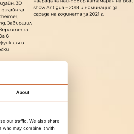
награда за най-добър катамаран на Boat
зайн, 3D
show Antigua – 2018 и номинация за
 дизайн за
сграда на годината за 2021 г.
theimer,
ong. Завършил
иверситета
ва в
функция и
ески
About
se our traffic. We also share
ers who may combine it with