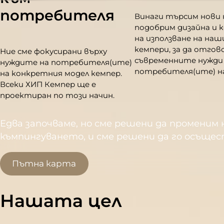
потребителя
Винаги търсим нови 
подобрим дизайна и
на използване на на
кемпери, за да отгов
Ние сме фокусирани върху
съвременните нужди
нуждите на потребителя(ите)
потребителя(ите) на
на конкретния модел кемпер.
Всеки ХИП Кемпер ще е
проектиран по този начин.
Едва започваме, но сме решени да променим
къмпингуването, и сме решени да го осъщес
Пътна карта
Нашата цел